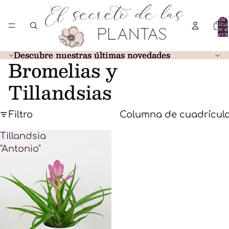
Total 
artícu
en el
carrit
0
Descubre nuestras últimas novedades
Descubre nuestras últimas novedades
Bromelias y
Tillandsias
Filtro
Columna de cuadrícul
Tillandsia
"Antonio"