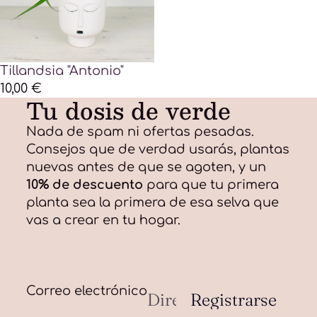
Tillandsia "Antonio"
10,00 €
Tu dosis de verde
Nada de spam ni ofertas pesadas.
Consejos que de verdad usarás, plantas
nuevas antes de que se agoten, y un
10% de descuento
para que tu primera
planta sea la primera de esa selva que
Política de privacidad
vas a crear en tu hogar.
Política de reembolso
Aviso legal
Información de contacto
Política de envío
Correo electrónico
Registrarse
Términos del servicio