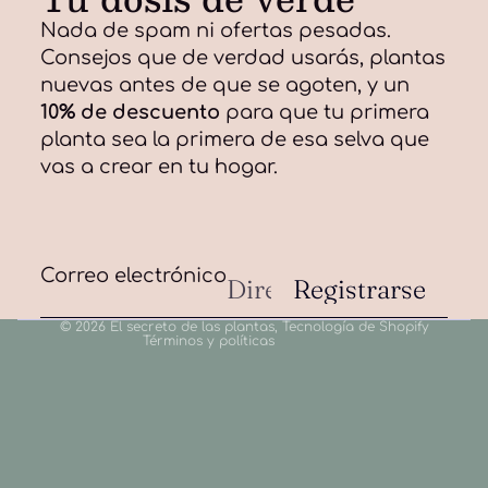
Nada de spam ni ofertas pesadas.
Consejos que de verdad usarás, plantas
nuevas antes de que se agoten, y un
10% de descuento
para que tu primera
planta sea la primera de esa selva que
Política de privacidad
vas a crear en tu hogar.
Política de reembolso
Aviso legal
Información de contacto
Política de envío
Correo electrónico
Registrarse
Términos del servicio
© 2026
El secreto de las plantas
,
Tecnología de Shopify
Términos y políticas