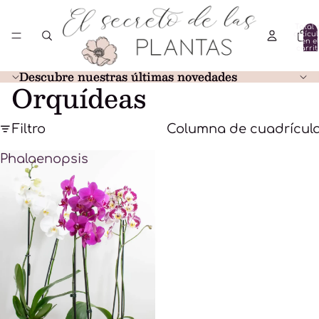
Total 
artícu
en el
carrit
0
Descubre nuestras últimas novedades
Descubre nuestras últimas novedades
Orquídeas
Filtro
Columna de cuadrícul
Phalaenopsis