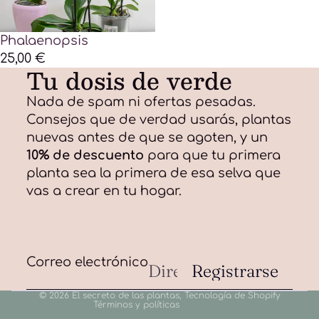
Phalaenopsis
25,00 €
Tu dosis de verde
Nada de spam ni ofertas pesadas.
Consejos que de verdad usarás, plantas
nuevas antes de que se agoten, y un
10% de descuento
para que tu primera
planta sea la primera de esa selva que
Política de privacidad
vas a crear en tu hogar.
Política de reembolso
Aviso legal
Información de contacto
Política de envío
Correo electrónico
Registrarse
Términos del servicio
© 2026
El secreto de las plantas
,
Tecnología de Shopify
Términos y políticas